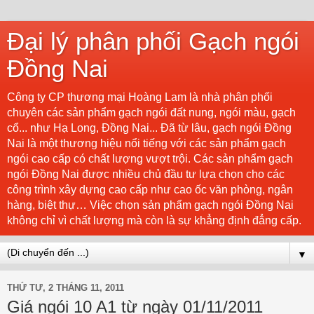
Đại lý phân phối Gạch ngói
Đồng Nai
Công ty CP thương mại Hoàng Lam là nhà phân phối
chuyên các sản phẩm gạch ngói đất nung, ngói màu, gạch
cổ... như Hạ Long, Đồng Nai... Đã từ lâu, gạch ngói Đồng
Nai là một thương hiệu nổi tiếng với các sản phẩm gạch
ngói cao cấp có chất lượng vượt trội. Các sản phẩm gạch
ngói Đồng Nai được nhiều chủ đầu tư lựa chọn cho các
công trình xây dựng cao cấp như cao ốc văn phòng, ngân
hàng, biệt thự… Việc chọn sản phẩm gạch ngói Đồng Nai
không chỉ vì chất lượng mà còn là sự khẳng định đẳng cấp.
▼
THỨ TƯ, 2 THÁNG 11, 2011
Giá ngói 10 A1 từ ngày 01/11/2011