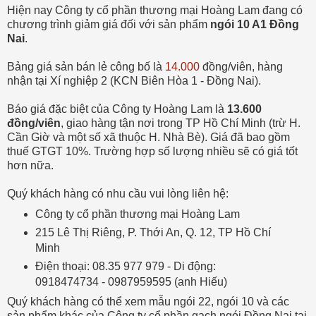
Hiện nay Công ty cổ phần thương mại Hoàng Lam đang có
chương trình giảm giá đối với sản phẩm
ngói 10 A1 Đồng
Nai
.
Bảng giá sản bán lẻ công bố là
14.000
đồng/viên, hàng
nhận tại Xí nghiệp 2 (KCN Biên Hòa 1 - Đồng Nai).
Báo giá đặc biệt của Công ty Hoàng Lam là
13.600
đồng/viên
, giao hàng tận nơi trong TP Hồ Chí Minh (trừ H.
Cần Giờ và một số xã thuộc H. Nhà Bè). Giá đã bao gồm
thuế GTGT 10%. Trường hợp số lượng nhiều sẽ có giá tốt
hơn nữa.
Quý khách hàng có nhu cầu vui lòng liên hệ:
Công ty cổ phần thương mại Hoàng Lam
215 Lê Thị Riêng, P. Thới An, Q. 12, TP Hồ Chí
Minh
Điện thoại: 08.35 977 979 - Di động:
0918474734 - 0987959595 (anh Hiếu)
Quý khách hàng có thể xem mẫu ngói 22, ngói 10 và các
sản phẩm khác của Công ty cổ phần gạch ngói Đồng Nai tại