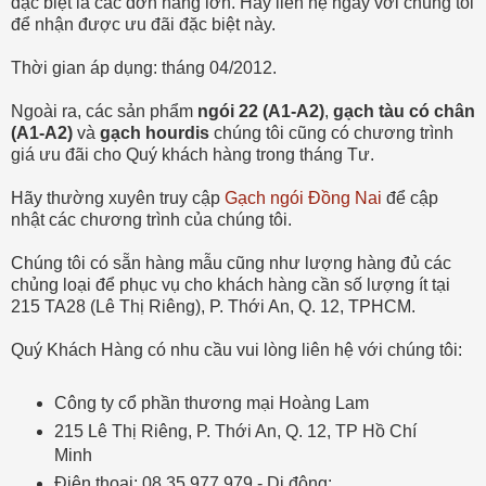
đặc biệt là các đơn hàng lớn. Hãy liên hệ ngay với chúng tôi
để nhận được ưu đãi đặc biệt này.
Thời gian áp dụng: tháng 04/2012.
Ngoài ra, các sản phẩm
ngói 22 (A1-A2)
,
gạch tàu có chân
(A1-A2)
và
gạch hourdis
chúng tôi cũng có chương trình
giá ưu đãi cho Quý khách hàng trong tháng Tư.
Hãy thường xuyên truy cập
Gạch ngói Đồng Nai
để cập
nhật các chương trình của chúng tôi.
Chúng tôi có sẵn hàng mẫu cũng như lượng hàng đủ các
chủng loại để phục vụ cho khách hàng cần số lượng ít tại
215 TA28 (Lê Thị Riêng), P. Thới An, Q. 12, TPHCM.
Quý Khách Hàng có nhu cầu vui lòng liên hệ với chúng tôi:
Công ty cổ phần thương mại Hoàng Lam
215 Lê Thị Riêng, P. Thới An, Q. 12, TP Hồ Chí
Minh
Điện thoại: 08.35 977 979 - Di động: