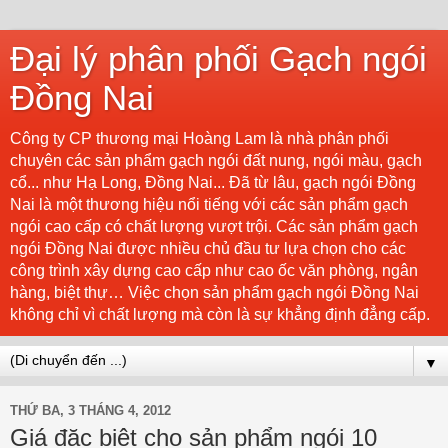
Đại lý phân phối Gạch ngói
Đồng Nai
Công ty CP thương mại Hoàng Lam là nhà phân phối
chuyên các sản phẩm gạch ngói đất nung, ngói màu, gạch
cổ... như Hạ Long, Đồng Nai... Đã từ lâu, gạch ngói Đồng
Nai là một thương hiệu nổi tiếng với các sản phẩm gạch
ngói cao cấp có chất lượng vượt trội. Các sản phẩm gạch
ngói Đồng Nai được nhiều chủ đầu tư lựa chọn cho các
công trình xây dựng cao cấp như cao ốc văn phòng, ngân
hàng, biệt thự… Việc chọn sản phẩm gạch ngói Đồng Nai
không chỉ vì chất lượng mà còn là sự khẳng định đẳng cấp.
▼
THỨ BA, 3 THÁNG 4, 2012
Giá đặc biệt cho sản phẩm ngói 10