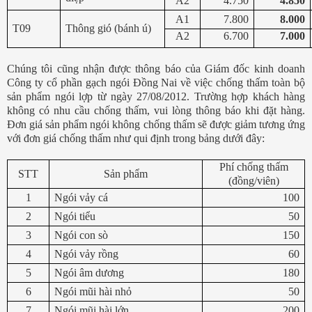
A2
4.750
4.850
A1
7.800
8.000
T09
Thông gió (bánh ú)
A2
6.700
7.000
Chúng tôi cũng nhận được thông báo của Giám đốc kinh doanh
Công ty cổ phần gạch ngói Đồng Nai về việc chống thấm toàn bộ
sản phẩm ngói lợp từ ngày 27/08/2012. Trường hợp khách hàng
không có nhu cầu chống thấm, vui lòng thông báo khi đặt hàng.
Đơn giá sản phẩm ngói không chống thấm sẽ được giảm tương ứng
với đơn giá chống thấm như qui định trong bảng dưới đây:
Phí chống thấm
STT
Sản phẩm
(đồng/viên)
1
Ngói vảy cá
100
2
Ngói tiểu
50
3
Ngói con sò
150
4
Ngói vảy rồng
60
5
Ngói âm dương
180
6
Ngói mũi hài nhỏ
50
7
Ngói mũi hài lớn
200