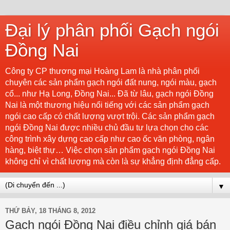
Đại lý phân phối Gạch ngói
Đồng Nai
Công ty CP thương mại Hoàng Lam là nhà phân phối
chuyên các sản phẩm gạch ngói đất nung, ngói màu, gạch
cổ... như Hạ Long, Đồng Nai... Đã từ lâu, gạch ngói Đồng
Nai là một thương hiệu nổi tiếng với các sản phẩm gạch
ngói cao cấp có chất lượng vượt trội. Các sản phẩm gạch
ngói Đồng Nai được nhiều chủ đầu tư lựa chọn cho các
công trình xây dựng cao cấp như cao ốc văn phòng, ngân
hàng, biệt thự… Việc chọn sản phẩm gạch ngói Đồng Nai
không chỉ vì chất lượng mà còn là sự khẳng định đẳng cấp.
▼
THỨ BẢY, 18 THÁNG 8, 2012
Gạch ngói Đồng Nai điều chỉnh giá bán