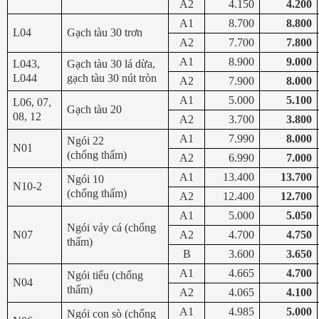
A2
4.150
4.200
A1
8.700
8.800
L04
Gạch tàu 30 trơn
A2
7.700
7.800
A1
8.900
9.000
L043,
Gạch tàu 30 lá dừa,
L044
gạch tàu 30 nút tròn
A2
7.900
8.000
A1
5.000
5.100
L06, 07,
Gạch tàu 20
08, 12
A2
3.700
3.800
A1
7.990
8.000
Ngói 22
N01
(chống thấm)
A2
6.990
7.000
A1
13.400
13.700
Ngói 10
N10-2
(chống thấm)
A2
12.400
12.700
A1
5.000
5.050
Ngói vảy cá (chống
N07
A2
4.700
4.750
thấm)
B
3.600
3.650
A1
4.665
4.700
Ngói tiểu (chống
N04
thấm)
A2
4.065
4.100
A1
4.985
5.000
Ngói con sò (chống