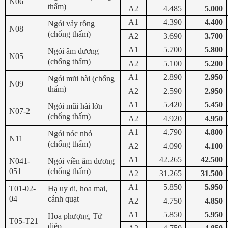
N06
thấm)
A2
4.485
5.000
A1
4.390
4.400
Ngói vảy rồng
N08
(chống thấm)
A2
3.690
3.700
A1
5.700
5.800
Ngói âm dương
N05
(chống thấm)
A2
5.100
5.200
A1
2.890
2.950
Ngói mũi hài (chống
N09
thấm)
A2
2.590
2.950
A1
5.420
5.450
Ngói mũi hài lớn
N07-2
(chống thấm)
A2
4.920
4.950
A1
4.790
4.800
Ngói nóc nhỏ
N11
(chống thấm)
A2
4.090
4.100
A1
42.265
42.500
N041-
Ngói viền âm dương
051
(chống thấm)
A2
31.265
31.500
A1
5.850
5.950
T01-02-
Hạ uy di, hoa mai,
04
cánh quạt
A2
4.750
4.850
A1
5.850
5.950
Hoa phượng, Tứ
T05-T21
diệp