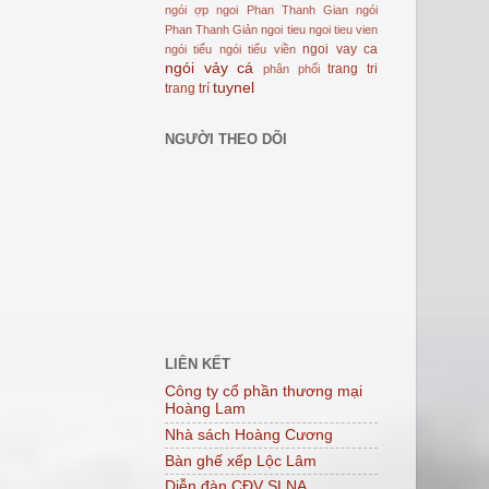
ngói ợp
ngoi Phan Thanh Gian
ngói
Phan Thanh Giản
ngoi tieu
ngoi tieu vien
ngoi vay ca
ngói tiểu
ngói tiểu viền
ngói vảy cá
trang tri
phân phối
tuynel
trang trí
NGƯỜI THEO DÕI
LIÊN KẾT
Công ty cổ phần thương mại
Hoàng Lam
Nhà sách Hoàng Cương
Bàn ghế xếp Lộc Lâm
Diễn đàn CĐV SLNA