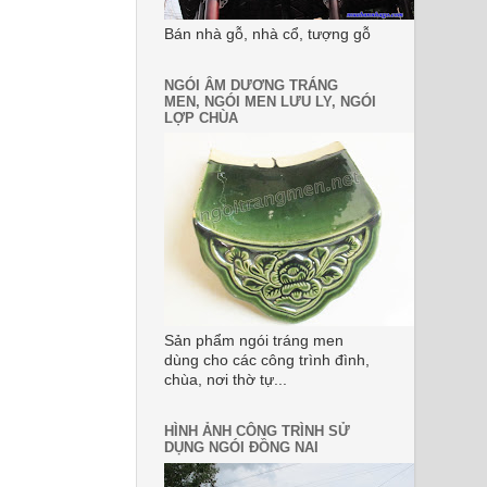
Bán nhà gỗ, nhà cổ, tượng gỗ
NGÓI ÂM DƯƠNG TRÁNG
MEN, NGÓI MEN LƯU LY, NGÓI
LỢP CHÙA
Sản phẩm ngói tráng men
dùng cho các công trình đình,
chùa, nơi thờ tự...
HÌNH ẢNH CÔNG TRÌNH SỬ
DỤNG NGÓI ĐỒNG NAI