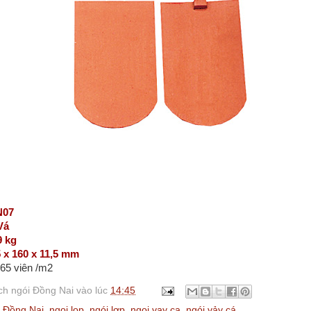
N07
Vá
9 kg
 x 160 x 11,5 mm
65 viên /m2
h ngói Đồng Nai
vào lúc
14:45
,
Đồng Nai
,
ngoi lop
,
ngói lợp
,
ngoi vay ca
,
ngói vảy cá