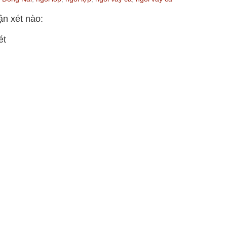
n xét nào:
ét