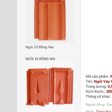
Ngói 10 Đồng Nai
NGÓI 22 ĐỒNG NAI
Mã sản phẩm:
Tên:
Ngói Vảy 
Trọng lượng:
0,
Kích thước:
265
Thông số khác:
Người đăng:
Gạc
Nhãn:
Dong Nai