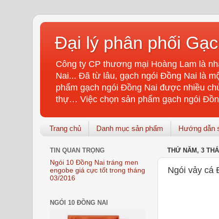
Đại lý phân phối Gạ
Công ty CP thương mại Hoàng Lam là nhà
Nai... Đã từ lâu, gạch ngói Đồng Nai là m
phẩm gạch ngói Đồng Nai được nhiều chủ 
thự… Việc chọn sản phẩm gạch ngói Đồng 
Trang chủ
Danh mục sản phẩm
Hướng dẫn 
TIN QUAN TRỌNG
THỨ NĂM, 3 THÁ
Ngói 10 Đồng Nai tráng men
Ngói vảy cá 
engobe giá cực tốt trong tháng
03/2016
NGÓI 10 ĐỒNG NAI