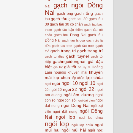
gạch ngói Đồng
Nai
Nai
gạch ống
gach ong
gach
gạch tàu
tau
gach tau 30
gạch tàu
30
gạch tàu 30 có chân
gach tau bac
them
gạch tàu bậc thềm
gạch tàu có
gach tau Dong Nai
gạch tàu
chân
Đồng Nai
gach tau la dua
gạch tàu lá
dừa
gach tau tron
gạch tàu trơn
gạch
gach trang tri
gạch trang trí
thẻ
gạch tuynel
gach tu diep
gạch tứ
gachngoidongnai
giá đặc
diệp
biệt
giá tốt
Hoàng
gia tot
ha uy di
khuyến
Lam
hourdis
khuyen mai
mãi
lop chua
lợp chùa
lôp chùa
ngoi 10
ngói 10
ngói
ngoi
ngoi
ngói 22
ngoi 22
ngói 20
ngoi
20
ngói âm dương
am duong
ngoi
con so
ngói con sò
ngoi
ngoi dai vien
ngoi Dong Nai
dat nung
ngói đại
ngói Đồng
ngói đất nung
viền
Nai
ngoi lop
ngoi lop chua
ngói lợp
ngoi
ngói lợp chùa
mui hai
ngói mũi hài
ngói nóc