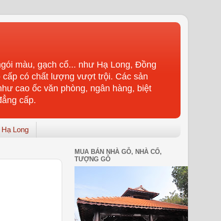
gói màu, gạch cổ... như Hạ Long, Đồng
 cấp có chất lượng vượt trội. Các sản
như cao ốc văn phòng, ngân hàng, biệt
đẳng cấp.
 Hạ Long
MUA BÁN NHÀ GỖ, NHÀ CỔ,
TƯỢNG GỖ