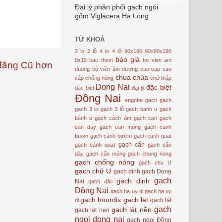
Đại lý phân phối gạch ngói
gốm Viglacera Hạ Long
TỪ KHOÁ
2 lo
2 lỗ
4 lo
4 lỗ
90x190
90x90x190
báo giá
9x19
bac them
bo vien am
đăng Cũ hơn
duong
bộ viền âm dương
cao cap
cao
chua
chùa
cấp
chống nóng
chữ thập
Dong Nai
đặc biệt
dac biet
đại lý
Đồng Nai
engobe
gach
gạch
gach 3 lo
gạch 3 lỗ
gach banh u
gạch
bánh ú
gạch cách âm
gach can
gach
can day
gach can mong
gach canh
buom
gạch cánh bướm
gach canh quat
gạch cẩn
gạch cánh quạt
gạch cẩn
dày
gạch cẩn mỏng
gach chong nong
gạch chống nóng
gach chu U
gạch chữ U
gach dinh
gach Dong
gạch
gạch đinh
Nai
gạch đặc
Đồng Nai
gach ha uy di
gạch hạ uy
gạch hourdis
gach lat
gạch lát
di
gach
gạch lát nền
gach lat nen
ngoi dong nai
gach ngoi Đồng